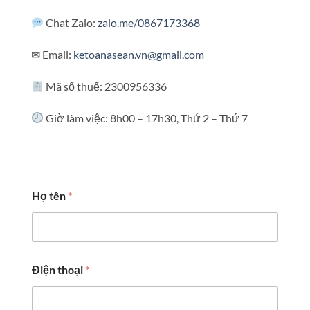
Chat Zalo:
zalo.me/0867173368
✉ Email:
ketoanasean.vn@gmail.com
Mã số thuế: 2300956336
Giờ làm việc: 8h00 – 17h30, Thứ 2 – Thứ 7
*
Họ tên
*
t
h
o
ạ
i
q
Điện thoại
*
u
a
n